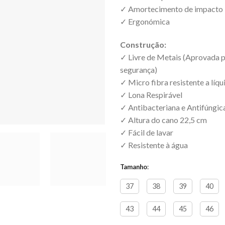
✓ Amortecimento de impacto
✓ Ergonómica
Construção:
✓ Livre de Metais (Aprovada p
segurança)
✓ Micro fibra resistente a líq
✓ Lona Respirável
✓ Antibacteriana e Antifúngic
✓ Altura do cano 22,5 cm
✓ Fácil de lavar
✓ Resistente à água
Tamanho
:
37
38
39
40
43
44
45
46