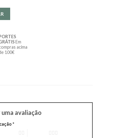
AR
PORTES
GRÁTIS
Em
compras acima
de 100€
r uma avaliação
ficação
*
 of 5 stars
3 of 5 stars