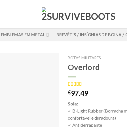
EMBLEMAS EM METAL
BREVÊT´S / INSÍGNIAS DE BOINA 
BOTAS MILITARES
Overlord
Classificado
2
97.49
€
com
5.00
em 5 com
Sola:
base em
classificações
✓ B-Light Rubber (Borracha ma
de clientes
confortável e duradoura)
✓ Antiderrapante