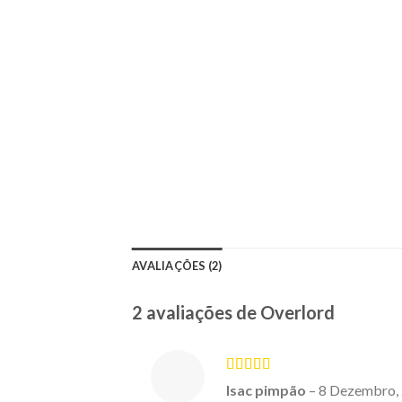
AVALIAÇÕES (2)
2 avaliações de
Overlord
Avaliação
5
Isac pimpão
–
8 Dezembro,
de 5