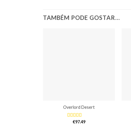
TAMBÉM PODE GOSTAR…
Overlord Desert
€
97.49
Avaliação
5.00
de 5