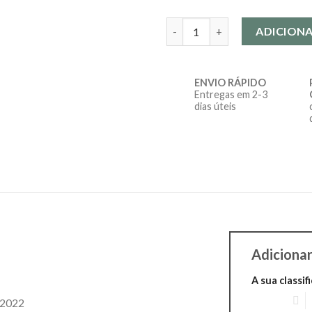
Quantidade de Overlord
ADICION
ENVIO RÁPIDO
Entregas em 2-3
dias úteis
Adiciona
A sua classi
1 of 5 stars
2
 2022