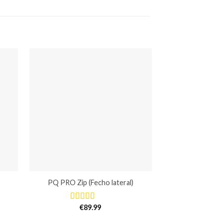
PQ PRO Zip (Fecho lateral)
€
89.99
Avaliação
5.00
de 5