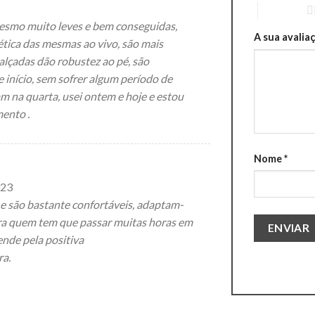
4 of 5 stars
esmo muito leves e bem conseguidas,
A sua avalia
ética das mesmas ao vivo, são mais
calçadas dão robustez ao pé, são
 início, sem sofrer algum período de
m na quarta, usei ontem e hoje e estou
ento .
Nome
*
023
e são bastante confortáveis, adaptam-
ra quem tem que passar muitas horas em
ende pela positiva
ra.