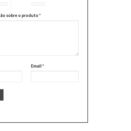
5 of 5 stars
ção sobre o produto
*
Email
*