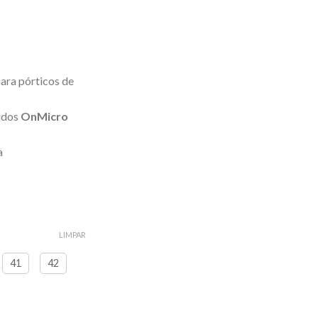
ara pórticos de
uidos
OnMicro
a
LIMPAR
41
42