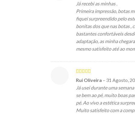
Já recebi as minhas .
Primeira impressão, botas m
fiquei surpreendido pelo est
bonitas dos que nas botas , 
bastantes confortáveis desde
adaptação, as minha chegara
mesmo satisfeito até ao mom
Avaliação
5
Rui Oliveira
–
31 Agosto, 2
de 5
Já usei durante uma semana 
se bem ao pé, muito boas pa
pé. Ao vivo a estética surpre
Muito satisfeito com a comp