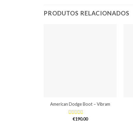
PRODUTOS RELACIONADOS
American Dodge Boot – Vibram
€
190.00
Avaliação
5.00
de 5