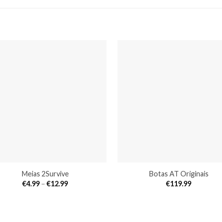
Meias 2Survive
Botas AT Originais
Price
€
4.99
–
€
12.99
€
119.99
range:
€4.99
through
€12.99