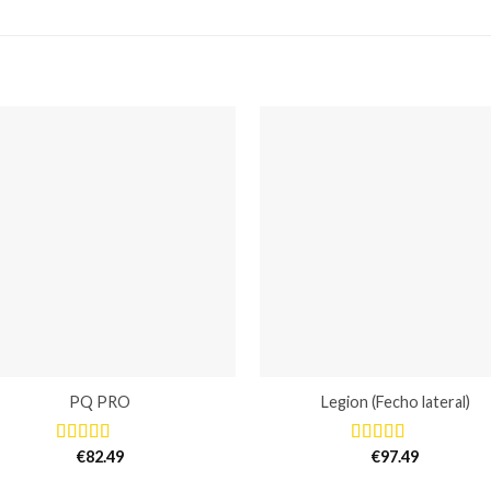
PQ PRO
Legion (Fecho lateral)
€
82.49
€
97.49
Avaliação
Avaliação
5.00
de 5
5.00
de 5