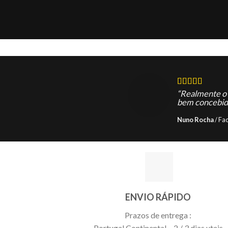
“Realmente o 
bem concebid
Nuno Rocha
/
Fa
ENVIO RÁPIDO
Prazos de entrega :
Portugal Continental – 2 / 3 dias uteis