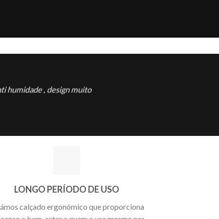
ti humidade , design muito
LONGO PERÍODO DE USO
iámos calçado ergonómico que proporciona
canso e bem-estar a quem o usa mesmo nas