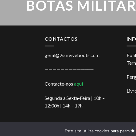
BOTAS MILITAR
CONTACTOS
IN
geral@2surviveboots.com
Polí
Term
————————————-
Perg
Contacte-nos
aqui
Livr
Segunda a Sexta-Feira | 10h –
12:00h | 14h – 17h
Este site utiliza cookies para permiti
B