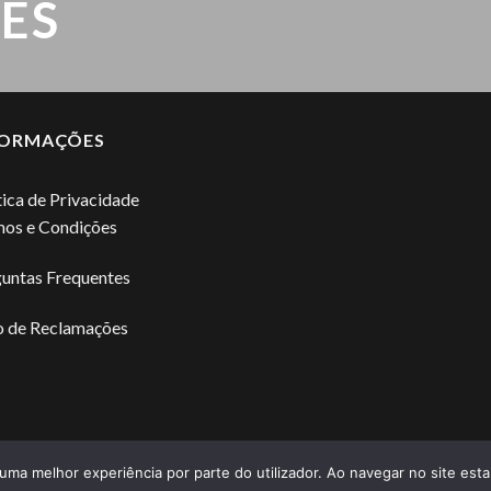
ES
FORMAÇÕES
tica de Privacidade
os e Condições
untas Frequentes
o de Reclamações
r uma melhor experiência por parte do utilizador. Ao navegar no site estar
OTAS
BLOG
CARRINHO
ÁREA DE CLIENTE
LOGIN\REGISTRO
CON