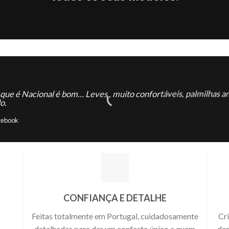
que é Nacional é bom… Leves , muito confortáveis, palmilhas an
o.
cebook
CONFIANÇA E DETALHE
Feitas totalmente em Portugal, cuidadosamente
Cr
detalhadas para dar um conforto único a quem
des