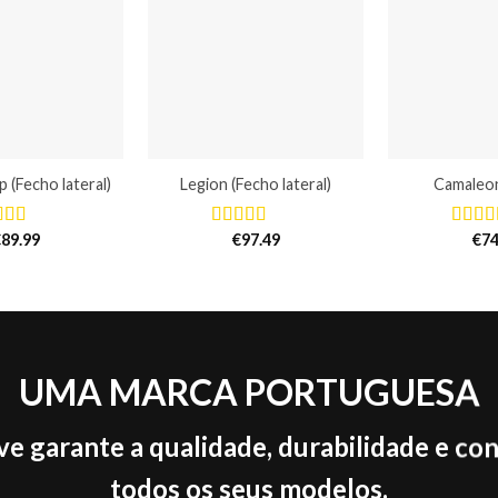
 (Fecho lateral)
Legion (Fecho lateral)
Camaleo
€
89.99
€
97.49
€
74
liação
Avaliação
Avalia
0
de 5
5.00
de 5
4.75
d
UMA MARCA PORTUGUESA
ve garante a qualidade, durabilidade e co
todos os seus modelos.