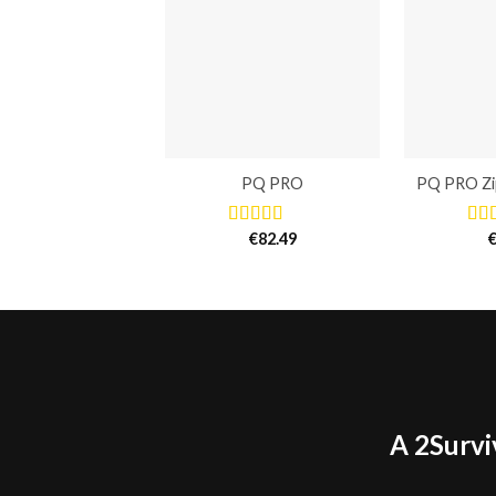
PQ PRO
PQ PRO Zip
€
82.49
Avaliação
Ava
5.00
de 5
5.0
A 2Survi