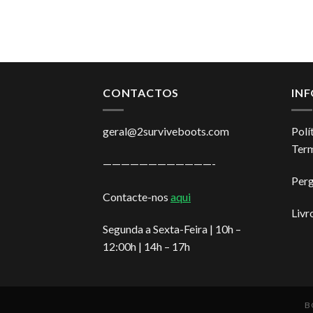
CONTACTOS
IN
geral@2surviveboots.com
Polí
Term
————————————-
Perg
Contacte-nos
aqui
Livr
Segunda a Sexta-Feira | 10h –
12:00h | 14h – 17h
B