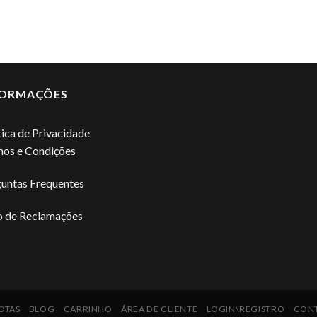
FORMAÇÕES
tica de Privacidade
os e Condições
untas Frequentes
o de Reclamações
OTAS
BLOG
CARRINHO
ÁREA DE CLIENTE
LOGIN\REGISTRO
CON