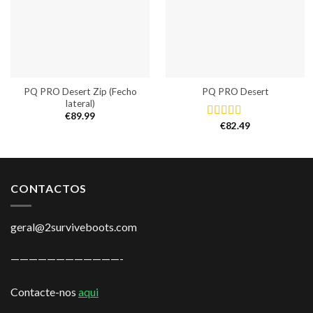
PQ PRO Desert Zip (Fecho
PQ PRO Desert
lateral)
€
89.99
€
82.49
Avaliação
5.00
de 5
CONTACTOS
geral@2surviveboots.com
————————————-
Contacte-nos
aqui