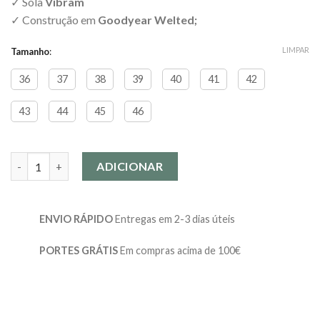
✓ Sola
Vibram
✓ Construção em
Goodyear Welted;
LIMPAR
Tamanho
:
36
37
38
39
40
41
42
43
44
45
46
Quantidade de American Dodge Boot - Vibram
ADICIONAR
ENVIO RÁPIDO
Entregas em 2-3 dias úteis
PORTES GRÁTIS
Em compras acima de 100€