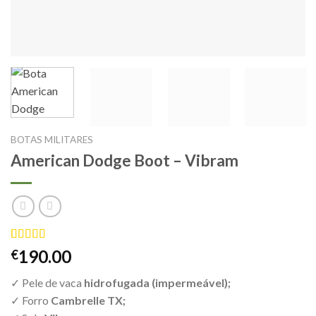
BOTAS MILITARES
American Dodge Boot – Vibram
Classificado
4
190.00
€
com
5.00
em 5 com
✓ Pele de vaca
hidrofugada (impermeável);
base em
classificações
✓ Forro
Cambrelle TX;
de clientes