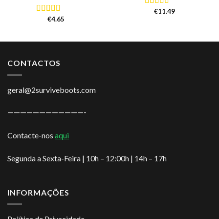
€
11.49
Avaliação
€
4.65
5.00
de 5
Avaliação
5.00
de 5
CONTACTOS
geral@2surviveboots.com
————————————-
Contacte-nos
aqui
Segunda a Sexta-Feira | 10h – 12:00h | 14h – 17h
INFORMAÇÕES
Política de Privacidade