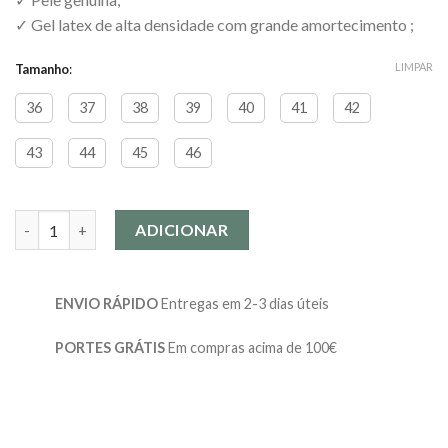
✓ Gel latex de alta densidade com grande amortecimento ;
LIMPAR
Tamanho
:
36
37
38
39
40
41
42
43
44
45
46
Quantidade de Palmilha em gel - Relax
ADICIONAR
ENVIO RÁPIDO
Entregas em 2-3 dias úteis
PORTES GRÁTIS
Em compras acima de 100€