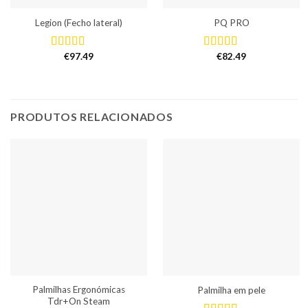
Legion (Fecho lateral)
PQ PRO
€
97.49
€
82.49
Avaliação
Avaliação
5.00
de 5
5.00
de 5
PRODUTOS RELACIONADOS
Palmilhas Ergonómicas
Palmilha em pele
Tdr+On Steam