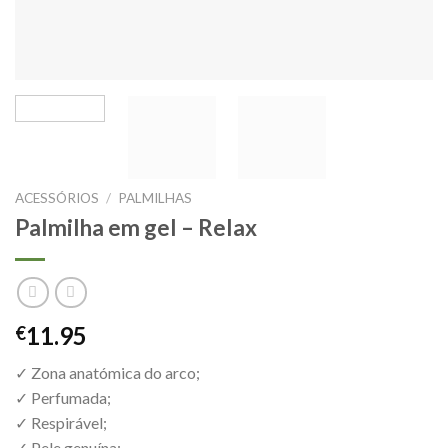
ACESSÓRIOS
/
PALMILHAS
Palmilha em gel – Relax
11.95
€
✓ Zona anatómica do arco;
✓ Perfumada;
✓ Respirável;
✓ Pele genuína;