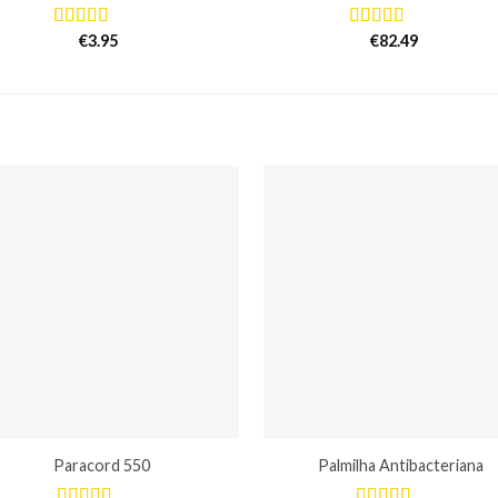
€
3.95
€
82.49
Avaliação
Avaliação
5.00
de 5
5.00
de 5
Paracord 550
Palmilha Antibacteriana