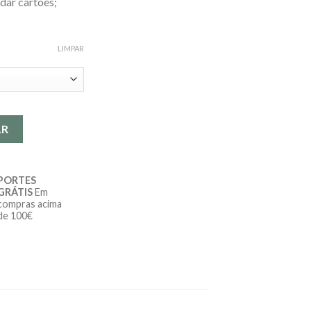
dar cartões;
LIMPAR
 personalizadas
AR
PORTES
GRÁTIS
Em
compras acima
de 100€