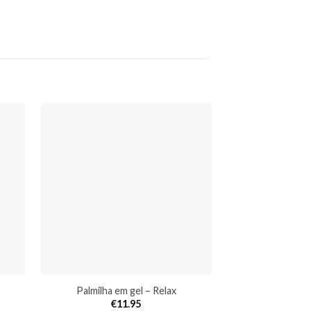
Palmilha em gel – Relax
Elástico par
€
11.95