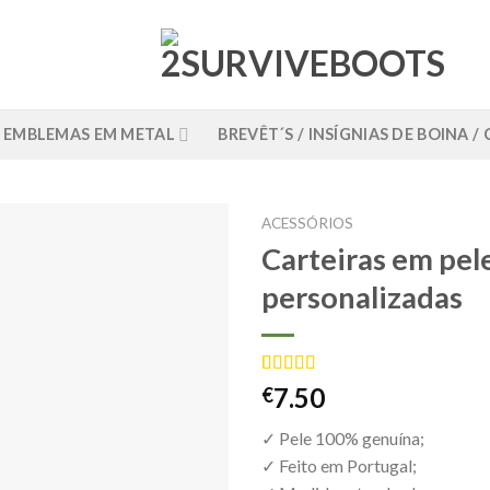
EMBLEMAS EM METAL
BREVÊT´S / INSÍGNIAS DE BOINA 
ACESSÓRIOS
Carteiras em pel
personalizadas
Classificado
1
7.50
€
com
5.00
em 5 com
✓ Pele 100% genuína;
base em
classificação
✓ Feito em Portugal;
de cliente