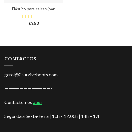
Elástico para calças (par)
€
3.50
Avaliação
5.00
de 5
CONTACTOS
geral@2surviveboots.com
————————————-
Contacte-nos
aqui
Segunda a Sexta-Feira | 10h – 12:00h | 14h – 17h