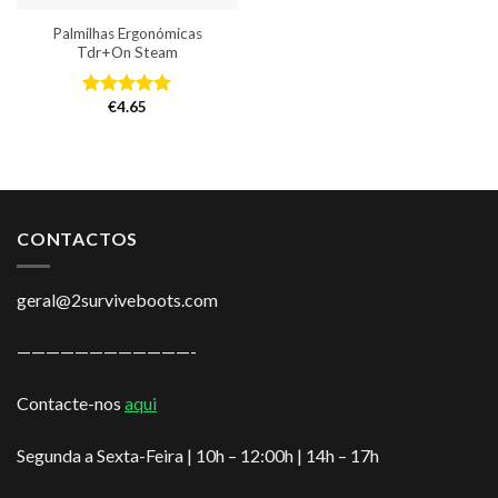
Palmilhas Ergonómicas
Tdr+On Steam
€
4.65
Avaliação
5.00
de 5
CONTACTOS
geral@2surviveboots.com
————————————-
Contacte-nos
aqui
Segunda a Sexta-Feira | 10h – 12:00h | 14h – 17h