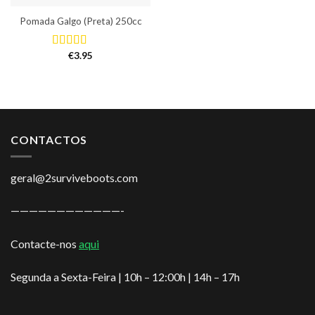
Pomada Galgo (Preta) 250cc
€
3.95
Avaliação
5.00
de 5
CONTACTOS
geral@2surviveboots.com
————————————-
Contacte-nos
aqui
Segunda a Sexta-Feira | 10h – 12:00h | 14h – 17h