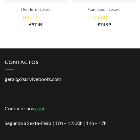
Overlord Desert
Camaleon Desert
€
97.49
€
74.99
Avaliação
Avaliação
5.00
de 5
4.75
de 5
CONTACTOS
geral@2surviveboots.com
————————————-
Contacte-nos
aqui
Segunda a Sexta-Feira | 10h – 12:00h | 14h – 17h